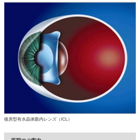
後房型有水晶体眼内レンズ（ICL）